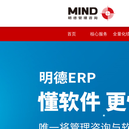
首页
核心服务
全量化
统