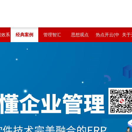
绩效系
经典案例
管理智汇
思想观点
热点开云(中
关于
国)
站