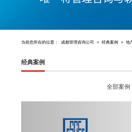
当前您所在的位置：
成都管理咨询公司
>
经典案例
>
地
经典案例
全部案例