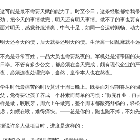
这可能是最不需要天赋的能力了。时至今日，这条经验都给我带
劲，把今天的事情做完，明天还有明天事情。做不了的事也要有
面对明天，感觉舒服清爽，中气十足，如同一台运转顺畅、动力
明天还今天的债，后天就要还明天的债。生活离一团乱麻就不远
不光是寻常百姓，一品大员也需要熬夜的。军机处是清帝国的决
日毕。不管有多少公文，都必须在当天完成，颇有现代企业的严
夜，必须连夜处理完毕，当然，皇帝本人也在熬夜。
学生时代最痛苦的时段莫过于周日晚上。既要面对假期将尽的惆
父，觉得要让孩子养成一个朴素而简单的习惯：“做完作业，再
样是做，咬咬牙，周六上午做完，整个周末都敞亮舒畅的，轻松
虑，如鲠在喉，难得痛快。——总是你的，跑也跑不掉，不如先
据说许多人做项目时，进度是这样的：