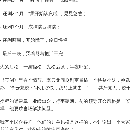
- 还剩3个月，“时间早着呐”，优哉游哉；
- 还剩2个月，“我开始认真啦”，晃晃悠悠；
- 还剩1个月，东搞搞西搞搞；
- 还剩两周，开始慌了，终日惶惶；
- 最后一晚，哭着骂着把活干完……
先紧后松，一身轻松；先松后紧，半夜吓醒。
《亮剑》里有个情节。李云龙同赵刚商量搞一个特别小队，挑选
办！”李云龙说：“不用尽快，我马上就去！”…… 共产党人，说
携程的梁建章，业绩出众，行事硬朗。别的领导开会风格是，“
样，他要求当场解决问题。
我有个民企客户，他们的开会风格是这样的，不讨论出一个大家都接
我没有见过比他们会议效率更高的了。