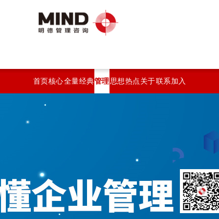
首页
核心
全量
经典
管理
思想
热点
关于
联系
加入
服务
化绩
案例
智汇
观点
开云
开云
开云
我们
效系
(中
官方
官方
统
国)
站在
站在
线登
线登
入
入