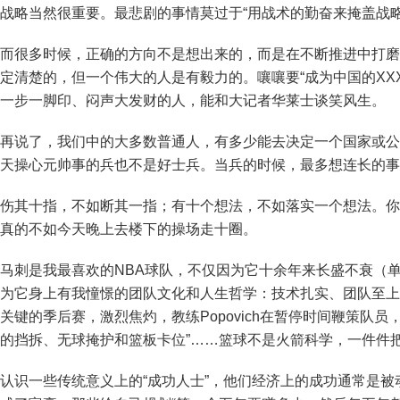
战略当然很重要。最悲剧的事情莫过于“用战术的勤奋来掩盖战略
而很多时候，正确的方向不是想出来的，而是在不断推进中打磨
定清楚的，但一个伟大的人是有毅力的。嚷嚷要“成为中国的XXX
一步一脚印、闷声大发财的人，能和大记者华莱士谈笑风生。
再说了，我们中的大多数普通人，有多少能去决定一个国家或公
天操心元帅事的兵也不是好士兵。当兵的时候，最多想连长的事
伤其十指，不如断其一指；有十个想法，不如落实一个想法。你
真的不如今天晚上去楼下的操场走十圈。
马刺是我最喜欢的NBA球队，不仅因为它十余年来长盛不衰（
为它身上有我憧憬的团队文化和人生哲学：技术扎实、团队至上
关键的季后赛，激烈焦灼，教练Popovich在暂停时间鞭策队员
的挡拆、无球掩护和篮板卡位”……篮球不是火箭科学，一件件
认识一些传统意义上的“成功人士”，他们经济上的成功通常是