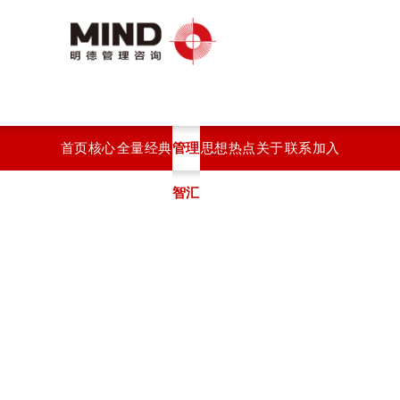
首页
核心
全量
经典
管理
思想
热点
关于
联系
加入
服务
化绩
案例
智汇
观点
开云
开云
开云
我们
效系
(中
官方
官方
统
国)
站在
站在
线登
线登
入
入