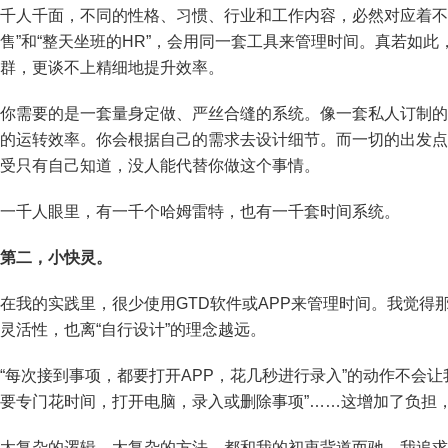
千人千面，不同的性格、习惯、行业和工作内容，必然对应着不
售”和“整天坐班的HR”，会用同一套工具来管理时间。真若如
群，更谈不上精细地提升效率。
你需要的是一套量身定做、严丝合缝的系统。像一套私人订制的
的运转效率。你会根据自己的需求去设计细节。而一切的出发点
受只有自己知道，没人能代替你做这个事情。
一千人眼里，有一千个哈姆雷特，也有一千套时间系统。
第二，小快灵。
在我的实践里，很少使用GTD软件或APP来管理时间。我觉得
灵活性，也离“自行设计”的理念越远。
“每次接到事项，都要打开APP，花几秒进行录入”的动作不会
要专门花时间，打开电脑，录入或删除事项”……这增加了负担
太复杂的逻辑、太复杂的方法，都和我的初衷背道而驰。我追求