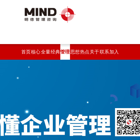
首页
核心
全量
经典
管理
思想
热点
关于
联系
加入
服务
化绩
案例
智汇
观点
开云
开云
开云
我们
效系
(中
官方
官方
统
国)
站在
站在
线登
线登
入
入