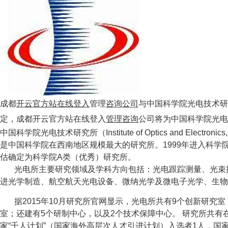
成都
开云官方站在线登入
管理
咨询公司
与中国科学院光电技术研
定，成都开云官方站在线登入
管理咨询
公司将为中国科学院光电
中国科学院光电技术研究所（Institute of Optics and Electronics,
是中国科学院在西南地区规模最大的研究所。1999年进入科学
估确定为科学院A类（优秀）研究所。
光电所主要研究领域及学科方向包括：光电跟踪测量、光束
进光学制造、航空航天光电设备、微纳光学及微电子光学、生物
据2015年10月研究所官网显示，光电所共有9个创新研
室；还建有5个研制中心，以及2个技术保障中心。 研究所共有在
家“千人计划”（国家海外高层次人才引进计划）入选者1人，国