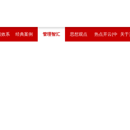
绩效系
经典案例
管理智汇
思想观点
热点开云(中
关于
国)
站