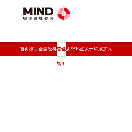
首页
核心
全量
经典
管理
思想
热点
关于
联系
加入
服务
化绩
案例
智汇
观点
开云
开云
开云
我们
效系
(中
官方
官方
统
国)
站在
站在
线登
线登
入
入