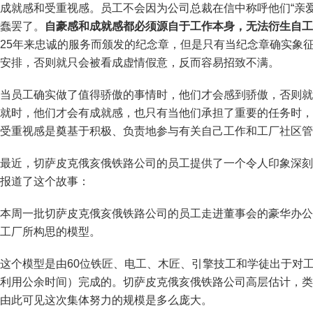
成就感和受重视感。员工不会因为公司总裁在信中称呼他们“亲
蠢罢了。
自豪感和成就感都必须源自于工作本身，无法衍生自工
25年来忠诚的服务而颁发的纪念章，但是只有当纪念章确实象
安排，否则就只会被看成虚情假意，反而容易招致不满。
当员工确实做了值得骄傲的事情时，他们才会感到骄傲，否则就
就时，他们才会有成就感，也只有当他们承担了重要的任务时，
受重视感是奠基于积极、负责地参与有关自己工作和工厂社区管
最近，切萨皮克俄亥俄铁路公司的员工提供了一个令人印象深刻的
报道了这个故事：
本周一批切萨皮克俄亥俄铁路公司的员工走进董事会的豪华办公
工厂所构思的模型。
这个模型是由60位铁匠、电工、木匠、引擎技工和学徒出于对
利用公余时间）完成的。切萨皮克俄亥俄铁路公司高层估计，类
由此可见这次集体努力的规模是多么庞大。