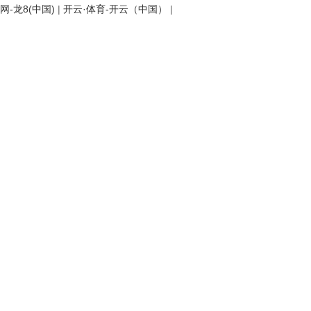
网-龙8(中国)
|
开云·体育-开云（中国）
|