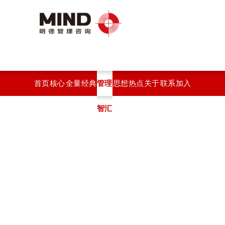
首页
核心
全量
经典
管理
思想
热点
关于
联系
加入
服务
化绩
案例
智汇
观点
开云
开云
开云
我们
效系
(中
官方
官方
统
国)
站在
站在
线登
线登
入
入