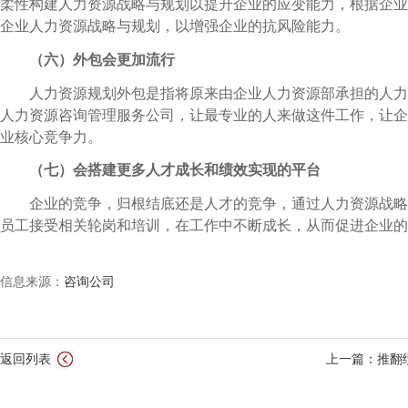
柔性构建人力资源战略与规划以提升企业的应变能力，根据企业
企业人力资源战略与规划，以增强企业的抗风险能力。
（六）外包会更加流行
人力资源规划外包是指将原来由企业人力资源部承担的人力
人力资源咨询管理服务公司，让最专业的人来做这件工作，让企
业核心竞争力。
（七）会搭建更多人才成长和绩效实现的平台
企业的竞争，归根结底还是人才的竞争，通过人力资源战略
员工接受相关轮岗和培训，在工作中不断成长，从而促进企业的
信息来源：
咨询公司
返回列表
上一篇：推翻