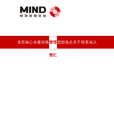
首页
核心
全量
经典
管理
思想
热点
关于
联系
加入
服务
化绩
案例
智汇
观点
开云
开云
开云
我们
效系
(中
官方
官方
统
国)
站在
站在
线登
线登
入
入