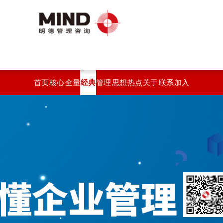
首页
核心
全量
经典
管理
思想
热点
关于
联系
加入
服务
化绩
案例
智汇
观点
开云
开云
开云
我们
效系
(中
官方
官方
统
国)
站在
站在
线登
线登
入
入