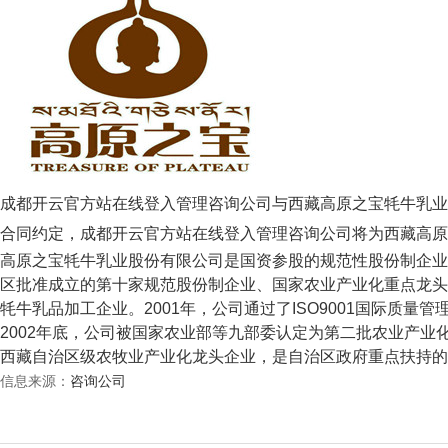
成都开云官方站在线登入管理
咨询公司
与西藏高原之宝牦牛乳业
合同约定，成都开云官方站在线登入
管理咨询
公司将为
西藏高原
高原之宝牦牛乳业股份有限公司是国资参股的规范性股份制企业
区批准成立的第十家规范股份制企业、国家农业产业化重点龙头
牦牛乳品加工企业。2001年，公司通过了ISO9001国际质量管
2002年底，公司被国家农业部等九部委认定为第二批农业产业
西藏自治区级农牧业产业化龙头企业，是自治区政府重点扶持的
信息来源：
咨询公司