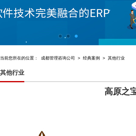
当前您所在的位置：
成都管理咨询公司
>
经典案例
>
其他行业
其他行业
高原之