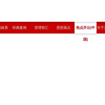
绩效系
经典案例
管理智汇
思想观点
热点开云(中
关于
国)
站