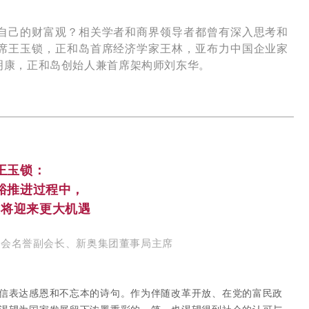
自己的财富观？相关学者和商界领导者都曾有深入思考和
席王玉锁，
正和岛首席经济学家王林
，
亚布力中国企业家
明康，正和岛创始人兼首席架构师刘东华。
王玉锁：
裕推进过程中，
业将迎来更大机遇
彩会名誉副会长、新奥集团董事局主席
庾信表达感恩和不忘本的诗句。作为伴随改革开放、在党的富民政