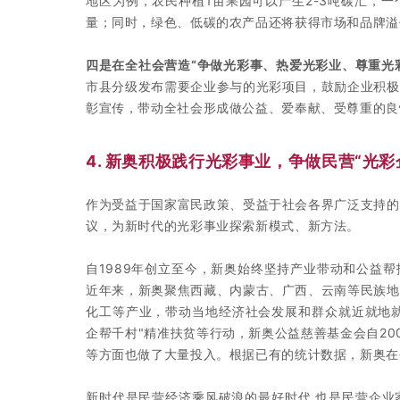
地区为例，农民种植1亩果园可以产生2-3吨碳汇，
量；同时，绿色、低碳的农产品还将获得市场和品牌溢
四是在全社会营造“争做光彩事、热爱光彩业、尊重光
市县分级发布需要企业参与的光彩项目，鼓励企业积极
彰宣传，带动全社会形成做公益、爱奉献、受尊重的良
4. 新奥积极践行光彩事业，
争做民营“光彩
作为受益于国家富民政策、受益于社会各界广泛支持的
议，为新时代的光彩事业探索新模式、新方法。
自1989年创立至今，新奥始终坚持产业带动和公益
近年来，新奥聚焦西藏、内蒙古、广西、云南等民族地
化工等产业，带动当地经济社会发展和群众就近就地就
企帮千村"精准扶贫等行动，新奥公益慈善基金会自2
等方面也做了大量投入。根据已有的统计数据，新奥在
新时代是民营经济乘风破浪的最好时代,也是民营企业