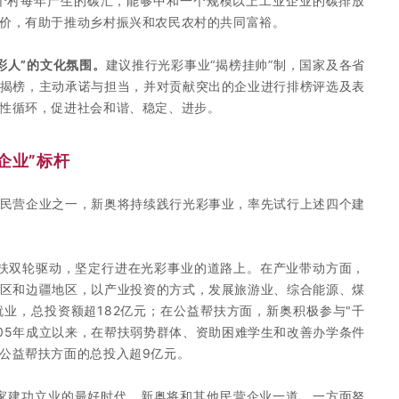
一个村每年产生的碳汇，能够中和一个规模以上工业企业的碳排放
价，有助于推动乡村振兴和农民农村的共同富裕。
彩人”的文化氛围。
建议推行光彩事业“揭榜挂帅”制，国家及各省
揭榜，主动承诺与担当，并对贡献突出的企业进行排榜评选及表
性循环，促进社会和谐、稳定、进步。
企业”标杆
民营企业之一，新奥将持续践行光彩事业，率先试行上述四个建
帮扶双轮驱动，坚定行进在光彩事业的道路上。在产业带动方面，
区和边疆地区，以产业投资的方式，发展旅游业、综合能源、煤
业，总投资额超182亿元；在公益帮扶方面，新奥积极参与"千
005年成立以来，在帮扶弱势群体、资助困难学生和改善办学条件
公益帮扶方面的总投入超9亿元。
家建功立业的最好时代。新奥将和其他民营企业一道，一方面努