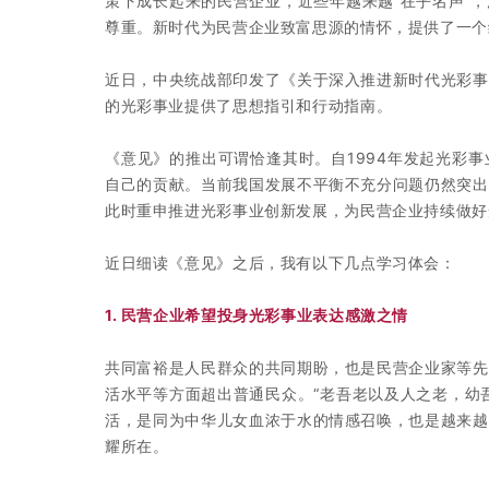
策下成长起来的民营企业，近些年越来越“在乎名声”
尊重。新时代为民营企业致富思源的情怀，提供了一个
近日，中央统战部印发了
《关于深入推进新时代光彩事
的光彩事业提供了思想指引和行动指南。
《意见》的推出可谓恰逢其时。自1994年发起光彩
自己的贡献。当前我国发展不平衡不充分问题仍然突出
此时重申推进光彩事业创新发展，为民营企业持续做好
近日细读《意见》之后，我有以下几点学习体会：
1. 民营企业希望投身
光彩事业表达感激之情
共同富裕是人民群众的共同期盼，也是民营企业家等先
活水平等方面超出普通民众。“老吾老以及人之老，幼
活，是同为中华儿女血浓于水的情感召唤，也是越来越
耀所在。