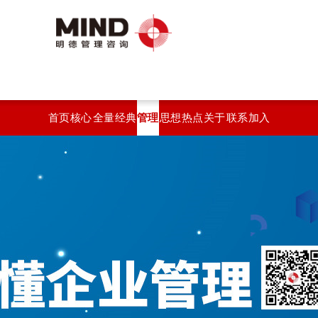
首页
核心
全量
经典
管理
思想
热点
关于
联系
加入
服务
化绩
案例
智汇
观点
开云
开云
开云
我们
效系
(中
官方
官方
统
国)
站在
站在
线登
线登
入
入