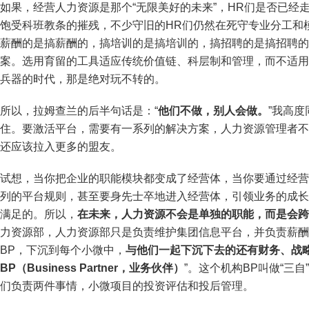
如果，经营人力资源是那个“无限美好的未来”，HR们是否已经
饱受科班教条的摧残，不少守旧的HR们仍然在死守专业分工和
薪酬的是搞薪酬的，搞培训的是搞培训的，搞招聘的是搞招聘的
案。选用育留的工具适应传统价值链、科层制和管理，而不适用
兵器的时代，那是绝对玩不转的。
所以，拉姆查兰的后半句话是：“
他们不做，别人会做。
”我高
住。要激活平台，需要有一系列的解决方案，人力资源管理者不仅
还应该拉入更多的盟友。
试想，当你把企业的职能模块都变成了经营体，当你要通过经营
列的平台规则，甚至要身先士卒地进入经营体，引领业务的成长
满足的。所以，
在未来，人力资源不会是单独的职能，而是会跨
力资源部，人力资源部只是负责维护集团信息平台，并负责薪酬
BP，下沉到每个小微中，
与他们一起下沉下去的还有财务、战略
BP（Business Partner，业务伙伴）
”。这个机构BP叫做“三
们负责两件事情，小微项目的投资评估和投后管理。