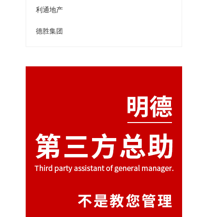
利通地产
德胜集团