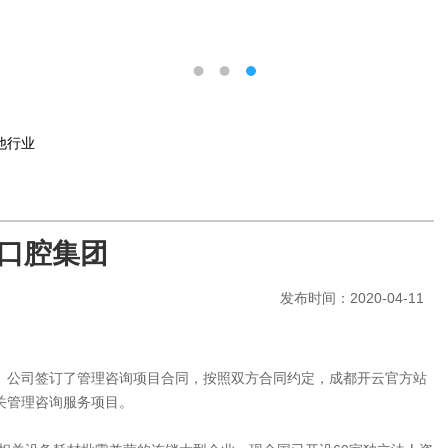
他行业
口腔集团
发布时间：2020-04-11
）公司签订了管理咨询项目合同，按照双方合同约定，成都开云官方站
关管理咨询服务项目。