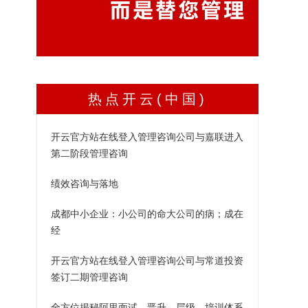
热点开云(中国)
开云官方站在线登入管理咨询公司与嘉联进入
第二阶段管理咨询
绩效咨询与落地
成都中小企业：小公司的命大公司的病；成在
经
开云官方站在线登入管理咨询公司与常道投资
签订二期管理咨询
全方位揭秘阿里面试、晋升、层级、培训体系