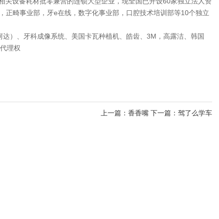
腔相关设备耗材批零兼营的连锁大型企业，现全国已开设60家独立法人资
，正畸事业部，牙e在线，数字化事业部，口腔技术培训部等10个独立
（柯达）、牙科成像系统、美国卡瓦种植机、皓齿、3M，高露洁、韩国
的代理权
上一篇：香香嘴
下一篇：驾了么学车