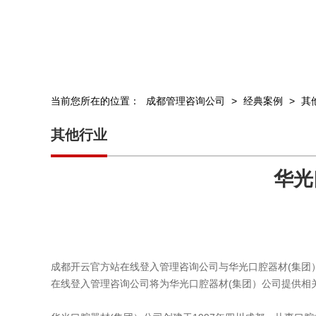
当前您所在的位置：
成都管理咨询公司
>
经典案例
>
其
其他行业
华光
成都开云官方站在线登入管理咨询公司与华光口腔器材(集团
在线登入管理咨询公司将为华光口腔器材(集团）公司提供相