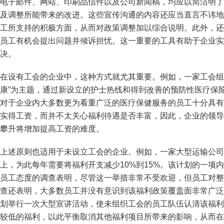
电子邮件、网站、印刷品信件以及公司新闻稿，均应以简洁明了
及调整所能带来的改进。这些宣传沟通的内容还应当直言不讳地
工所支持的积极方面，从而对政策调整加以综合说明。此外，还
员工有机会提出问题并倾诉担忧。这一重要的工具有助于企业实
决。
在设有工会的企业中，这种方式就尤其重要。例如，一家工会组
康”为主题，通过新设立的护士热线和得到改善的预防性医疗保
对于企业内大多数更为看重广泛的医疗保健服务的员工十分具有
实得工资，而并不太关心福利待遇是否丰富，因此，企业的领导
攀升将增加提高工资的难度。
上述原则也适用于未设立工会的企业。例如，一家大型运输公司
上，为此每年需要将福利开支减少10%到15%。该计划的一项
员工态度的调查表明，尽管这一举措非常不受欢迎，但员工对整
查还表明，大多数员工并没有意识到该福利政策覆盖面非常广泛
划举行一次大型宣讲活动，使未组织工会的员工队伍认清该福利
较低的福利，以此平衡取消其他福利项目所带来的影响，从而在