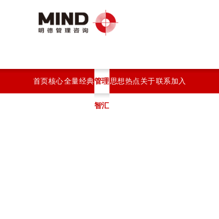
首页
核心
全量
经典
管理
思想
热点
关于
联系
加入
服务
化绩
案例
智汇
观点
开云
开云
开云
我们
效系
(中
官方
官方
统
国)
站在
站在
线登
线登
入
入