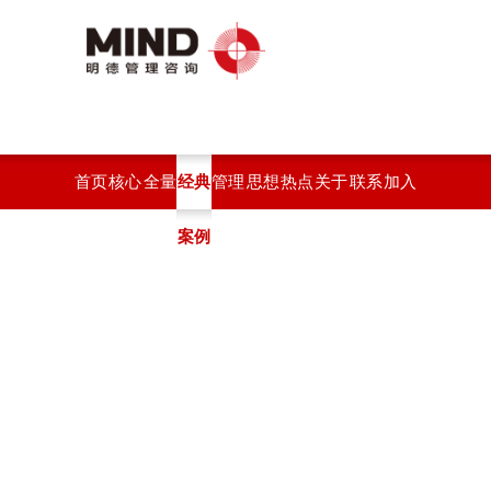
首页
核心
全量
经典
管理
思想
热点
关于
联系
加入
服务
化绩
案例
智汇
观点
开云
开云
开云
我们
效系
(中
官方
官方
统
国)
站在
站在
线登
线登
入
入