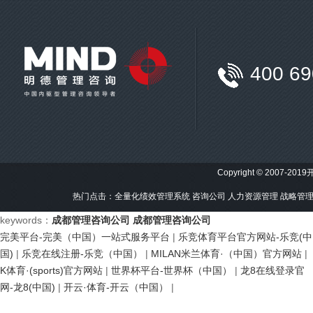
400 69
Copyright © 2007-201
热门点击：
全量化绩效管理系统
咨询公司
人力资源管理
战略管
keywords：
成都管理咨询公司
成都管理咨询公司
完美平台-完美（中国）一站式服务平台
|
乐竞体育平台官方网站-乐竞(中
国)
|
乐竞在线注册-乐竞（中国）
|
MILAN米兰体育·（中国）官方网站
|
K体育·(sports)官方网站
|
世界杯平台-世界杯（中国）
|
龙8在线登录官
网-龙8(中国)
|
开云·体育-开云（中国）
|