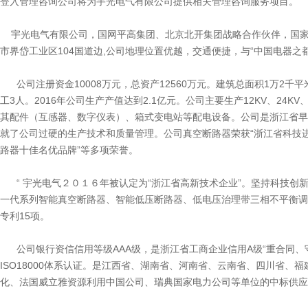
登入管理咨询公司将为宇光电气有限公司提供相关管理咨询服务项目。
宇光电气有限公司，国网平高集团、北京北开集团战略合作伙伴，国家
市界岱工业区104国道边,公司地理位置优越，交通便捷，与“中国电器之
公司注册资金10008万元，总资产12560万元。建筑总面积1万2千平
工3人。2016年公司生产产值达到2.1亿元。公司主要生产12KV、24
其配件（互感器、数字仪表）、箱式变电站等配电设备。公司是浙江省早
就了公司过硬的生产技术和质量管理。公司真空断路器荣获“浙江省科技进步
路器十佳名优品牌”等多项荣誉。
“ 宇光电气２０１６年被认定为“浙江省高新技术企业”。坚持科技创新，
一代系列智能真空断路器、智能低压断路器、低电压治理带三相不平衡调
专利15项。
公司银行资信信用等级AAA级，是浙江省工商企业信用A级“重合同、守信誉”
ISO18000体系认证。是江西省、湖南省、河南省、云南省、四川省
化、法国威立雅资源利用中国公司、瑞典国家电力公司等单位的中标供应