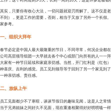
工作，这个时间短则3-5天，长则一周到10天，这是许多老板
其实，只要你有收心大法，一切问题就迎刃而解了。这不仅是老
不到），更是工作的需要，否则，相当于又放了另外一个长假。
家参考。
一、组织大拜年
春节必定是中国人最大最隆重的节日，不同寻常，何况企业都在
公司高层领导组团一大早就去各个中心或部门向所有的人一一拜
大家有一种节日延续和家庭亲切感。当然，开门红利是（红包）不
种喜庆、吉利的感觉。员工见到领导等于回到了另一个家见到了
一种亲切感、责任感。
二、放纵上午
员工见面都少不了寒暄，谈谈节假日的趣味见闻，这是人之常情
当于兄弟姐妹之间好久不见面，现在重逢相聚得好好唠唠嗑一样