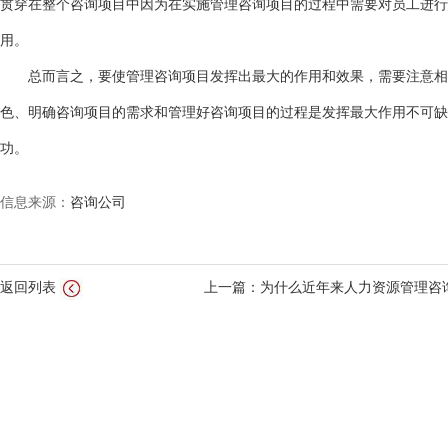
贯穿在整个咨询项目中因为在实施管理咨询项目的过程中需要对员工进行
用。
总而言之，要使管理咨询项目发挥出最大的作用和效果，需要注意相
色、明确咨询项目的需求和管理好咨询项目的过程是发挥最大作用不可缺
功。
信息来源：
咨询公司
返回列表
上一篇：为什么近年来人力资源管理咨