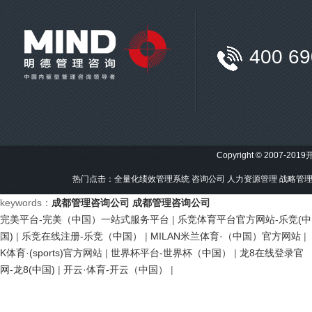
400 69
Copyright © 2007-201
热门点击：
全量化绩效管理系统
咨询公司
人力资源管理
战略管
keywords：
成都管理咨询公司
成都管理咨询公司
完美平台-完美（中国）一站式服务平台
|
乐竞体育平台官方网站-乐竞(中
国)
|
乐竞在线注册-乐竞（中国）
|
MILAN米兰体育·（中国）官方网站
|
K体育·(sports)官方网站
|
世界杯平台-世界杯（中国）
|
龙8在线登录官
网-龙8(中国)
|
开云·体育-开云（中国）
|