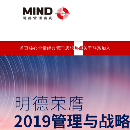
首页
核心
全量
经典
管理
思想
热点
关于
联系
加入
服务
化绩
案例
智汇
观点
开云
开云
开云
我们
效系
(中
官方
官方
统
国)
站在
站在
线登
线登
入
入