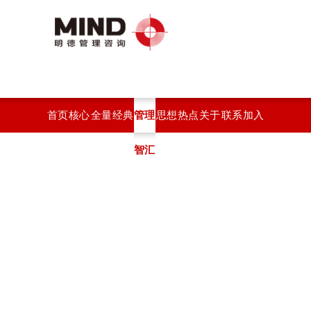
首页
核心
全量
经典
管理
思想
热点
关于
联系
加入
服务
化绩
案例
智汇
观点
开云
开云
开云
我们
效系
(中
官方
官方
统
国)
站在
站在
线登
线登
入
入