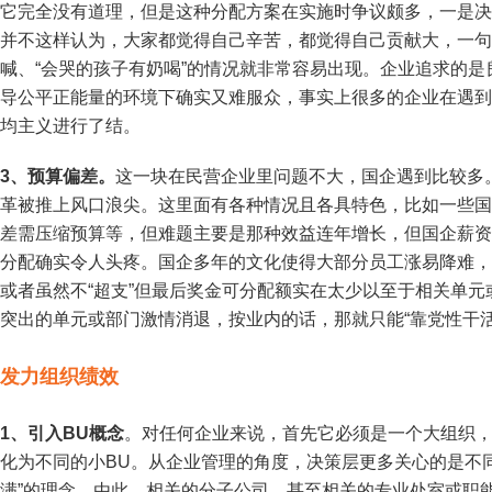
它完全没有道理，但是这种分配方案在实施时争议颇多，一是决
并不这样认为，大家都觉得自己辛苦，都觉得自己贡献大，一句
喊、“会哭的孩子有奶喝”的情况就非常容易出现。企业追求的
导公平正能量的环境下确实又难服众，事实上很多的企业在遇到
均主义进行了结。
3、预算偏差。
这一块在民营企业里问题不大，国企遇到比较多
革被推上风口浪尖。这里面有各种情况且各具特色，比如一些国
差需压缩预算等，但难题主要是那种效益连年增长，但国企薪资
分配确实令人头疼。国企多年的文化使得大部分员工涨易降难，
或者虽然不“超支”但最后奖金可分配额实在太少以至于相关单
突出的单元或部门激情消退，按业内的话，那就只能“靠党性干活
发力组织绩效
1、引入BU概念
。对任何企业来说，首先它必须是一个大组织
化为不同的小BU。从企业管理的角度，决策层更多关心的是不同
满”的理念。由此，相关的分子公司，甚至相关的专业处室或职