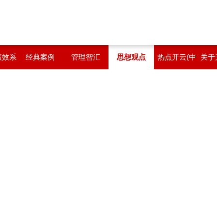
绩效系
经典案例
管理智汇
思想观点
热点开云(中
关于
国)
站