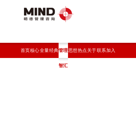
首页
核心
全量
经典
管理
思想
热点
关于
联系
加入
服务
化绩
案例
智汇
观点
开云
开云
开云
我们
效系
(中
官方
官方
统
国)
站在
站在
线登
线登
入
入