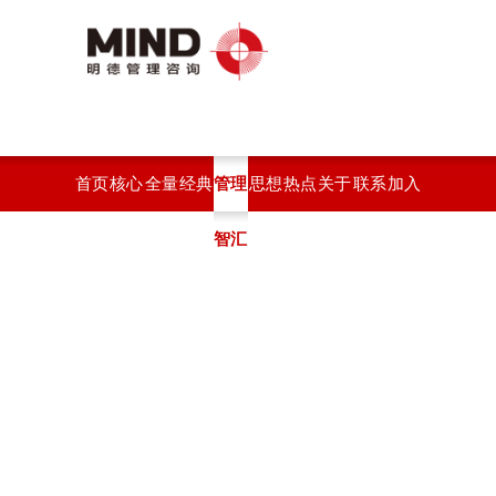
首页
核心
全量
经典
管理
思想
热点
关于
联系
加入
服务
化绩
案例
智汇
观点
开云
开云
开云
我们
效系
(中
官方
官方
统
国)
站在
站在
线登
线登
入
入