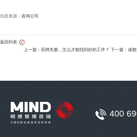
信息来源：
咨询公司
返回列表
上一篇：应聘失败，怎么才能找到好的工作？
下一篇：成都
400 69