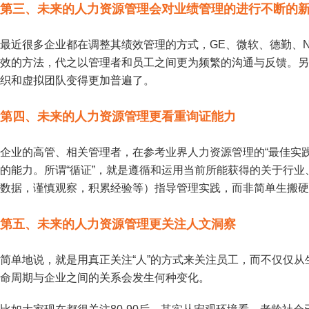
第三、未来的人力资源管理会对业绩管理的进行不断的
最近很多企业都在调整其绩效管理的方式，GE、微软、德勤、Ne
效的方法，代之以管理者和员工之间更为频繁的沟通与反馈。另
织和虚拟团队变得更加普遍了。
第四、未来的人力资源管理更看重询证能力
企业的高管、相关管理者，在参考业界
人力资源管理
的“最佳实
的能力。所谓“循证”，就是遵循和运用当前所能获得的关于行业
数据，谨慎观察，积累经验等）指导管理实践，而非简单生搬硬
第五、未来的人力资源管理更关注人文洞察
简单地说，就是用真正关注“人”的方式来关注员工，而不仅仅
命周期与企业之间的关系会发生何种变化。