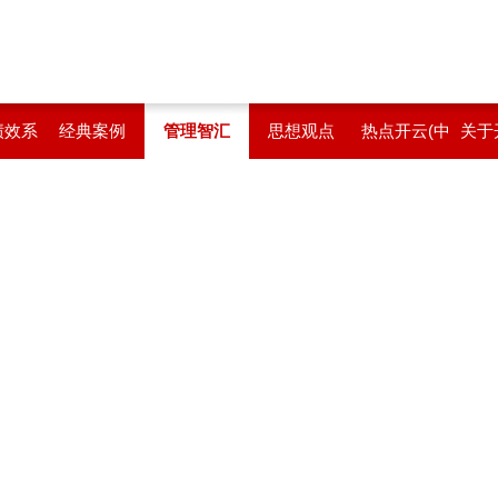
绩效系
经典案例
管理智汇
思想观点
热点开云(中
关于
国)
站